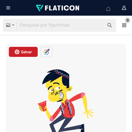
0
Salvar