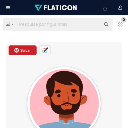
0
Salvar