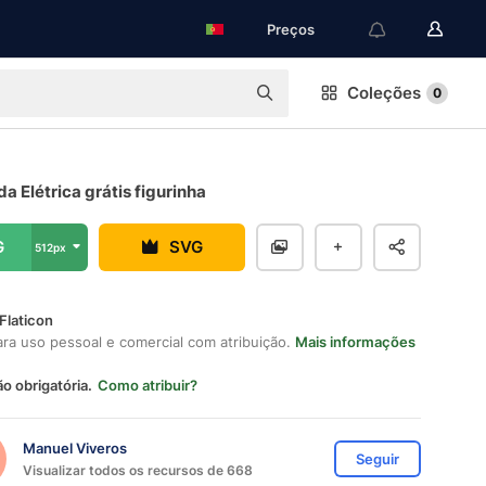
Preços
Coleções
0
 Elétrica grátis figurinha
G
SVG
512px
Flaticon
ara uso pessoal e comercial com atribuição.
Mais informações
ão obrigatória.
Como atribuir?
Manuel Viveros
Seguir
Visualizar todos os recursos de 668