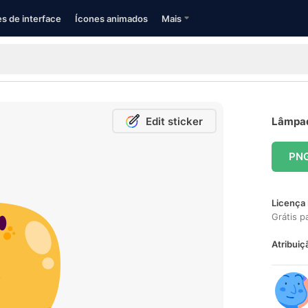
s de interface
Ícones animados
Mais
Edit sticker
Lâmpada
PN
Licença 
Grátis p
Atribuiç