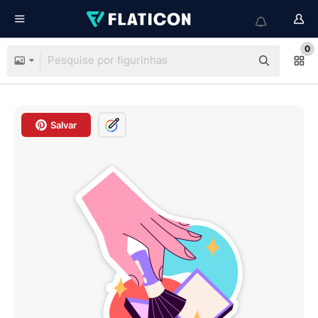
0
Salvar