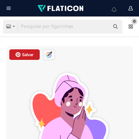
0
Salvar