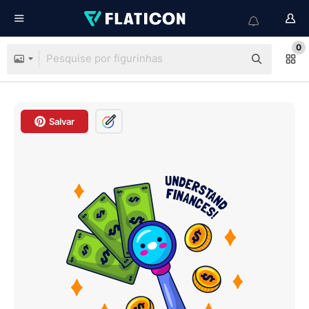
0
Salvar