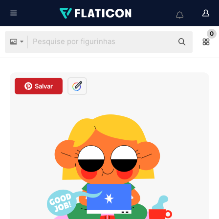
0
Salvar