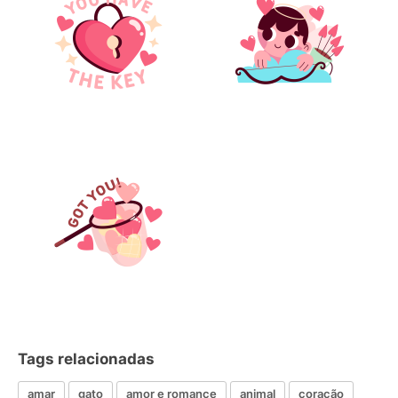
Tags relacionadas
amar
gato
amor e romance
animal
coração