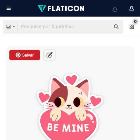
0
Salvar