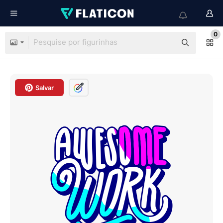
0
Salvar