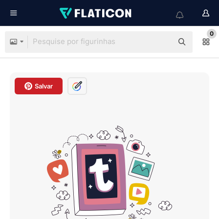
0
Salvar