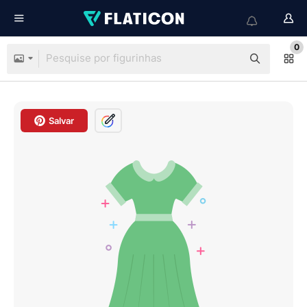
0
Salvar