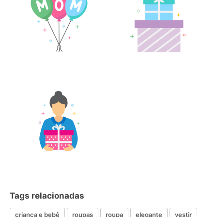
Tags relacionadas
criança e bebê
roupas
roupa
elegante
vestir