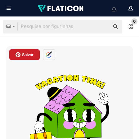
0
Salvar