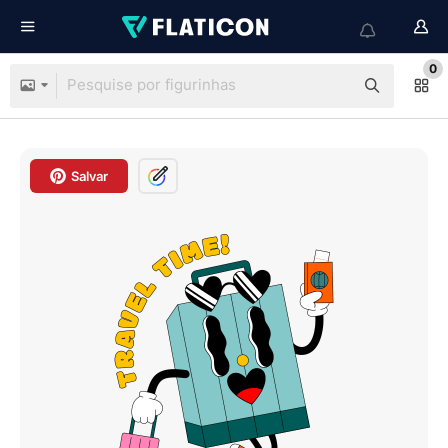
0
Salvar