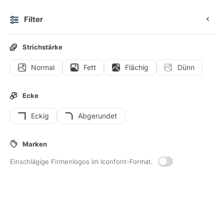
Filter
0
Strichstärke
Normal
Fett
Flächig
Dünn
Icons
Benutzeroberflächen-Icons
Ecke
Eckig
Abgerundet
3
Aus-dem-wagen-nehmen
-
Marken
Interface-Icons
Einschlägige Firmenlogos im Iconfont-Format.