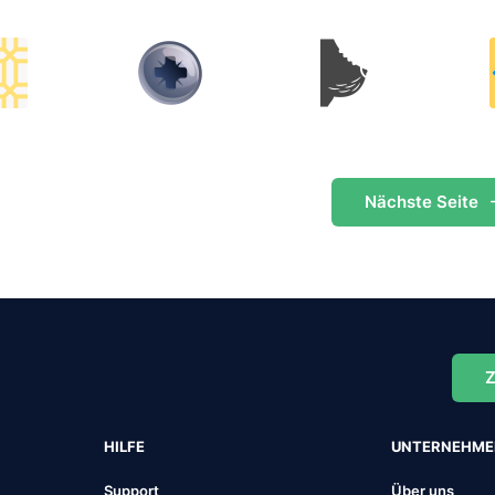
Nächste
Seite
Z
HILFE
UNTERNEHM
Support
Über uns