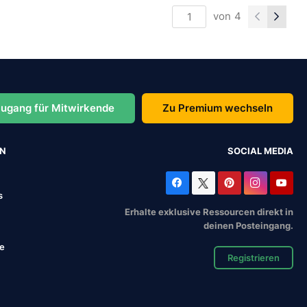
von
4
ugang für Mitwirkende
Zu Premium wechseln
EN
SOCIAL MEDIA
s
Erhalte exklusive Ressourcen direkt in
deinen Posteingang.
se
Registrieren