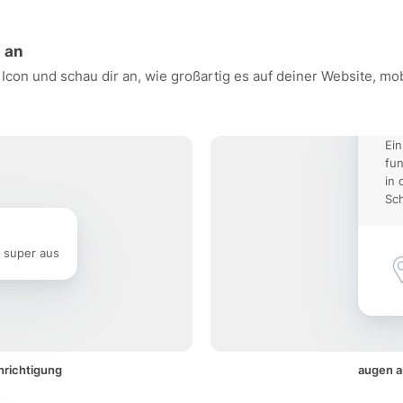
n an
 Icon und schau dir an, wie großartig es auf deiner Website, 
Ein
fun
in 
Sch
e super aus
hrichtigung
augen a