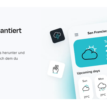
rantiert
is herunter und
ach dem du