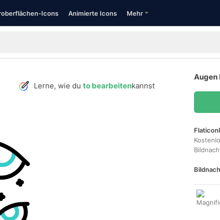
oberflächen-Icons
Animierte Icons
Mehr
Augen 
Lerne, wie du
to bearbeiten
kannst
Flaticon
Kostenl
Bildnac
Bildnach