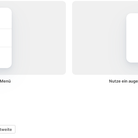
m Menü
Nutze ein auge
tweite