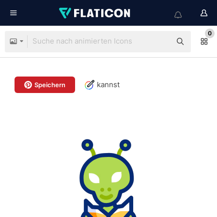
0
kannst
Speichern