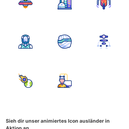
Sieh dir unser animiertes Icon ausländer in
Aktion an