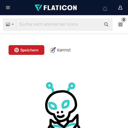
0
kannst
Speichern