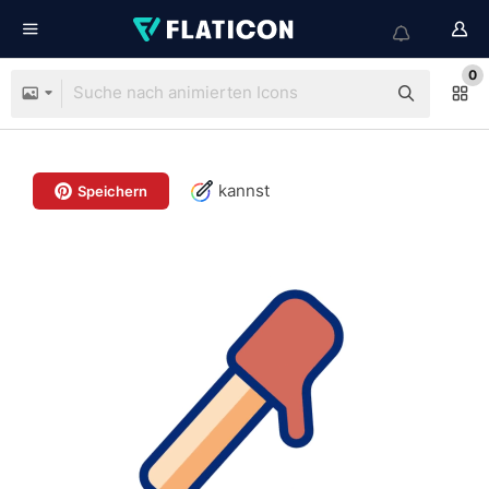
0
kannst
Speichern