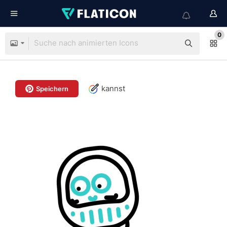
0
kannst
Speichern