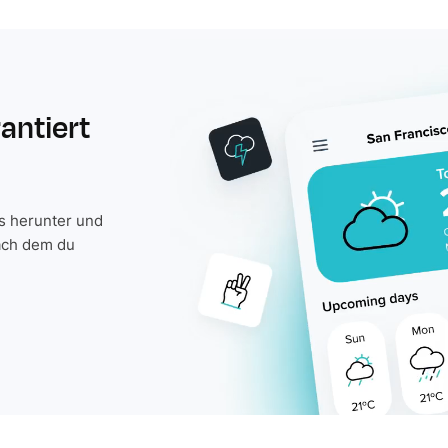
rantiert
is herunter und
ach dem du