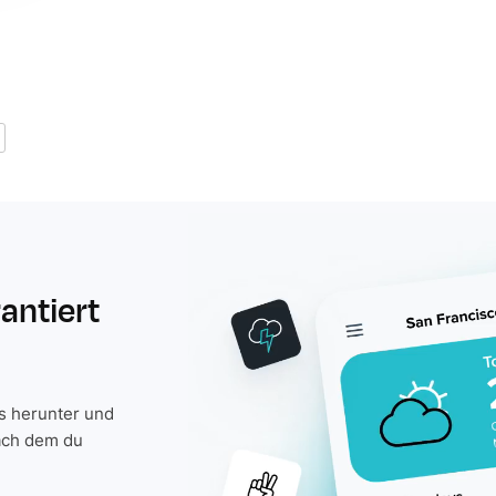
rantiert
is herunter und
ach dem du