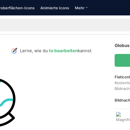
oberflächen-Icons
Animierte Icons
Mehr
Globus 
Lerne, wie du
to bearbeiten
kannst
Flaticon
Kostenl
Bildnac
Bildnach