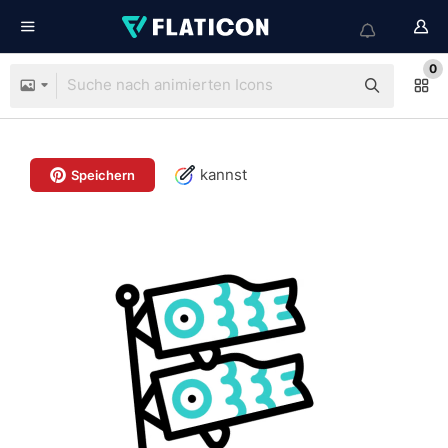
0
kannst
Speichern