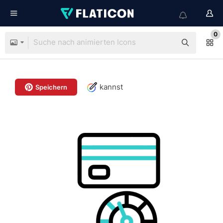
0
kannst
Speichern