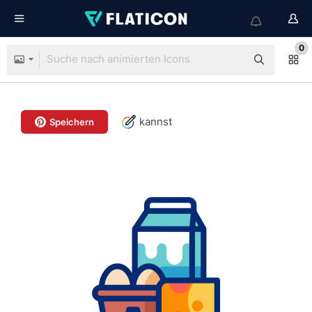
0
kannst
Speichern