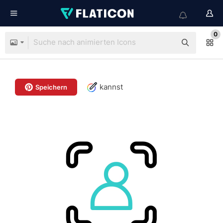
0
kannst
Speichern