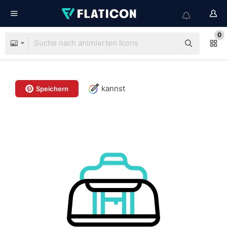
0
kannst
Speichern