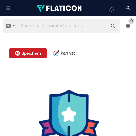
0
kannst
Speichern