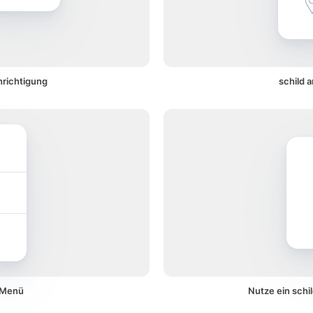
hrichtigung
schild 
m Menü
Nutze ein schi