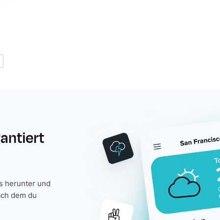
rantiert
is herunter und
ach dem du