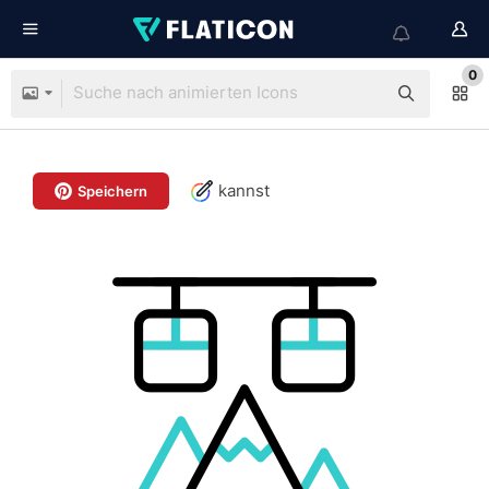
0
kannst
Speichern