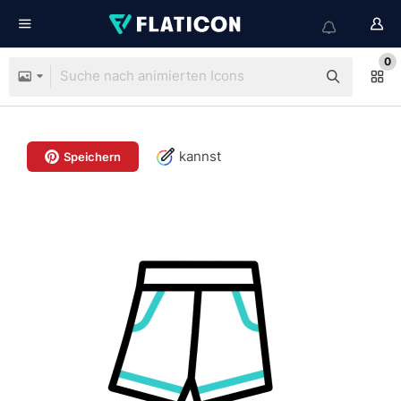
0
kannst
Speichern