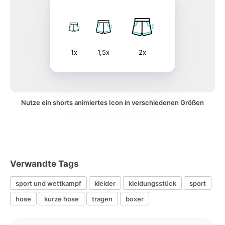
1x
1,5x
2x
Nutze ein shorts animiertes Icon in verschiedenen Größen
Verwandte Tags
sport und wettkampf
kleider
kleidungsstück
sport
hose
kurze hose
tragen
boxer