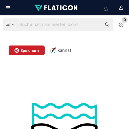
0
kannst
Speichern