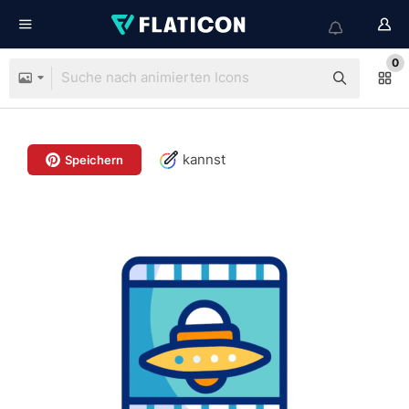
0
kannst
Speichern