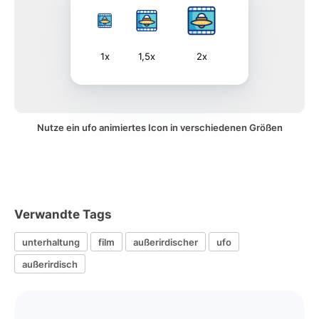
1x
1,5x
2x
Nutze ein ufo animiertes Icon in verschiedenen Größen
Verwandte Tags
unterhaltung
film
außerirdischer
ufo
außerirdisch