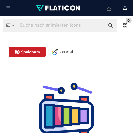
0
kannst
Speichern