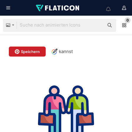
0
kannst
Speichern