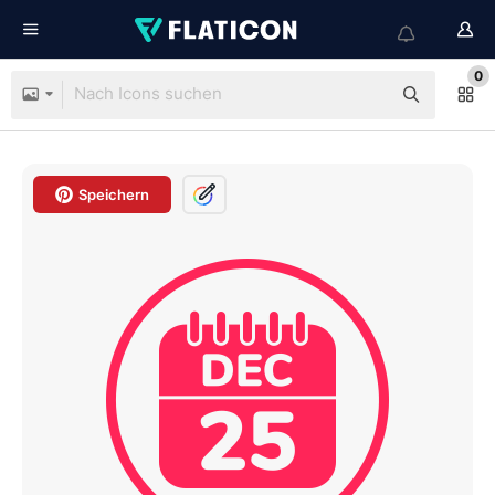
0
Speichern