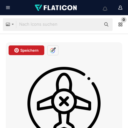
0
Speichern