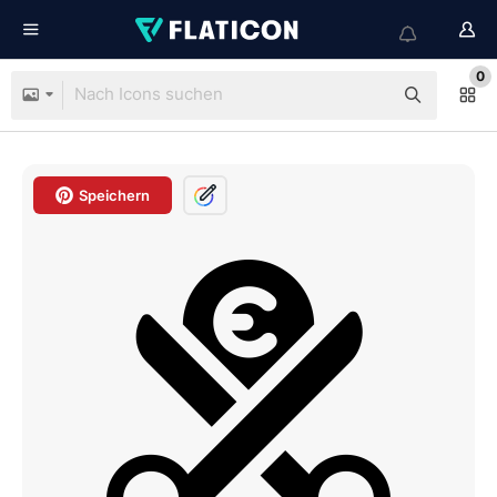
0
Speichern