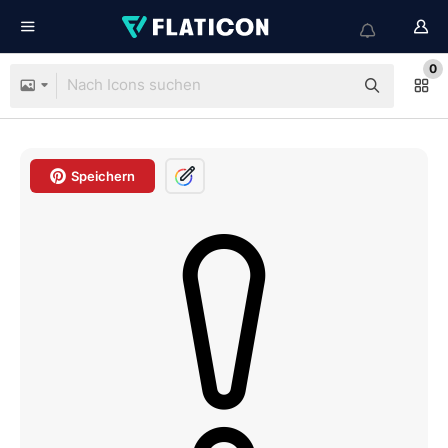
0
Speichern