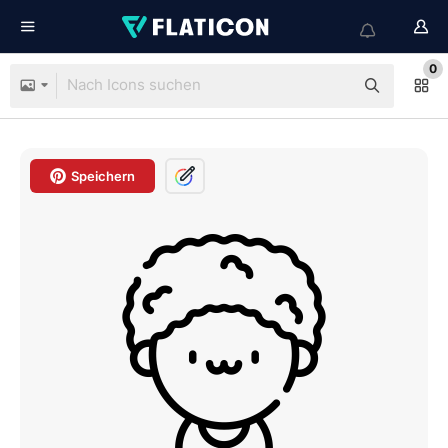
0
Speichern