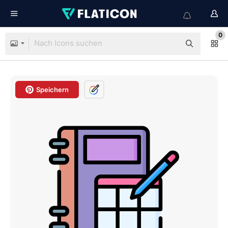
0
Speichern