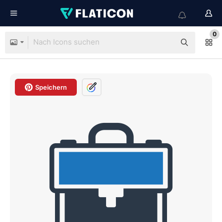
0
Speichern