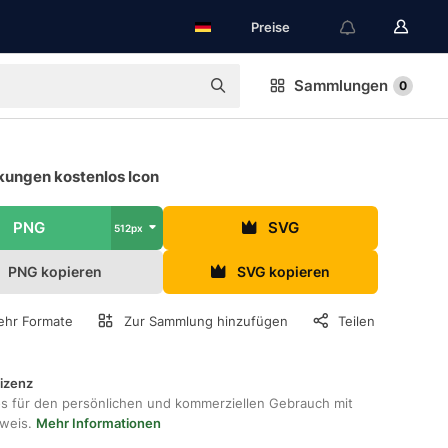
Preise
Sammlungen
0
ungen kostenlos Icon
PNG
SVG
512px
PNG kopieren
SVG kopieren
hr Formate
Zur Sammlung hinzufügen
Teilen
lizenz
os für den persönlichen und kommerziellen Gebrauch mit
hweis.
Mehr Informationen