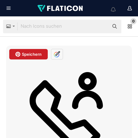
0
Speichern