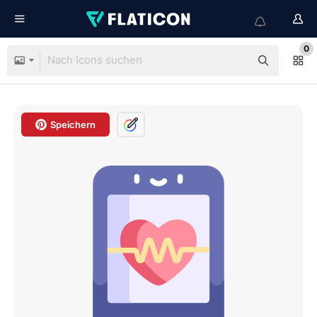
0
Speichern