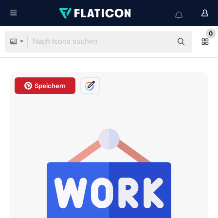
0
Speichern