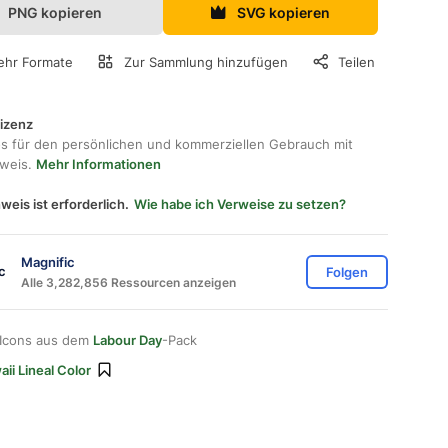
PNG kopieren
SVG kopieren
hr Formate
Zur Sammlung hinzufügen
Teilen
lizenz
os für den persönlichen und kommerziellen Gebrauch mit
hweis.
Mehr Informationen
weis ist erforderlich.
Wie habe ich Verweise zu setzen?
Magnific
Folgen
Alle 3,282,856 Ressourcen anzeigen
 Icons aus dem
Labour Day
-Pack
ii Lineal Color