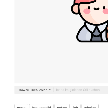
Kawaii Lineal color
mann
benutzerbild
nutzer
job
arbeiter