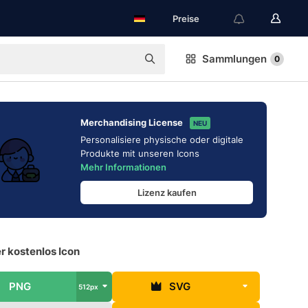
Preise
Sammlungen
0
Merchandising License
NEU
Personalisiere physische oder digitale
Produkte mit unseren Icons
Mehr Informationen
Lizenz kaufen
r kostenlos Icon
PNG
SVG
512px