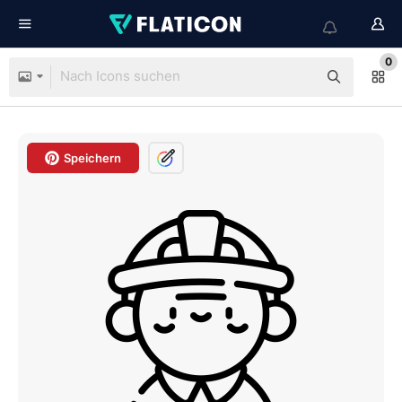
0
Speichern