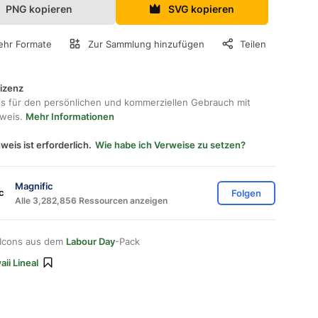
PNG kopieren
SVG kopieren
hr Formate
Zur Sammlung hinzufügen
Teilen
lizenz
os für den persönlichen und kommerziellen Gebrauch mit
hweis.
Mehr Informationen
weis ist erforderlich.
Wie habe ich Verweise zu setzen?
Magnific
Folgen
Alle 3,282,856 Ressourcen anzeigen
 Icons aus dem
Labour Day
-Pack
ii Lineal