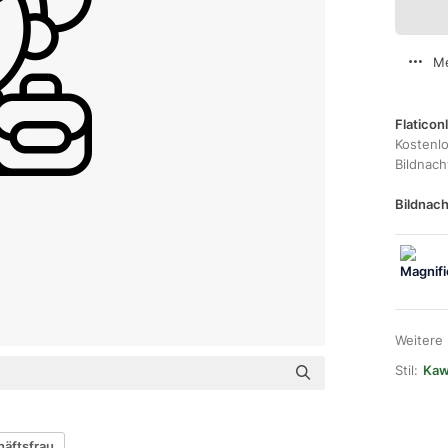
Me
Flaticon
Kostenl
Bildnac
Bildnach
Weitere
Stil:
Kawa
äftsfrau