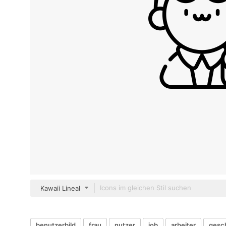
Kawaii Lineal
benutzerbild
frau
nutzer
job
arbeiter
gesch