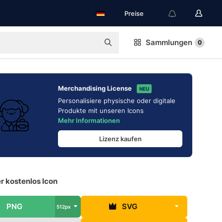
Preise
Sammlungen
0
Merchandising License
NEU
Personalisiere physische oder digitale
Produkte mit unseren Icons
Mehr Informationen
Lizenz kaufen
r kostenlos Icon
PNG
SVG
512px